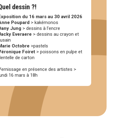
Quel dessin ?!
Exposition du 16 mars au 30 avril 2026
Anne Poupard
> kakémonos
Dany Jung
> dessins à l’encre
Jacky Everaere
> dessins au crayon et
fusain
Marie Octobre
>pastels
Véronique Foiret
> poissons en pulpe et
dentelle de carton
Vernissage en présence des artistes >
lundi 16 mars à 18h