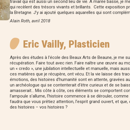
travail qui est aussi un second lieu de vie. À marée basse, je
qui recèlent des trésors vivants et brillants. Cette expositio
la Bretagne. J’y ai ajouté quelques aquarelles qui sont complém
Alain Roth, avril 2018
Eric Vailly, Plasticien
Après des études à l’école des Beaux Arts de Beaune, je me sui
récupération. Faire tout avec rien. Faire naître une œuvre au 
un « credo », une jubilation intellectuelle et manuelle, mais a
ces matières que je récupère, ont vécu. Et la vie laisse des tra
émotions, des histoires d’humanité sont en attente, gravées a
un archéologue qui se contenterait d’être curieux et de se bai
amasserait… Mis côte à côte, ces éléments se comportent comm
l’ampoule s’allume, l’histoire commence à se dérouler, comme su
faudra que vous prêtiez attention, l’esprit grand ouvert, et qu
des histoires – vos histoires ?