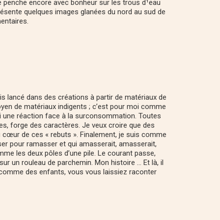
 me penche encore avec bonheur sur les trous d¹eau
n présente quelques images glanées du nord au sud de
entaires.
s lancé dans des créations à partir de matériaux de
moyen de matériaux indigents ; c’est pour moi comme
ussi une réaction face à la surconsommation. Toutes
ces, forge des caractères. Je veux croire que des
u cœur de ces « rebuts ». Finalement, je suis comme
sser pour ramasser et qui amasserait, amasserait,
e les deux pôles d’une pile. Le courant passe,
r un rouleau de parchemin. Mon histoire … Et là, il
e, comme des enfants, vous vous laissiez raconter