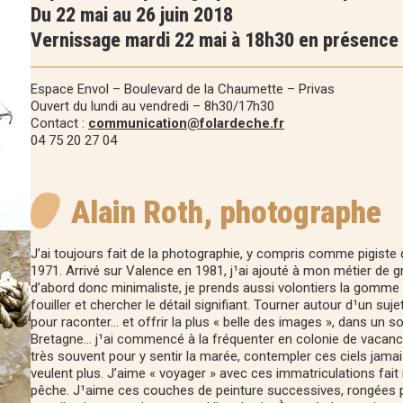
Du 22 mai au 26 juin 2018
Vernissage mardi 22 mai à 18h30 en présence 
Espace Envol – Boulevard de la Chaumette – Privas
Ouvert du lundi au vendredi – 8h30/17h30
Contact :
communication@folardeche.fr
04 75 20 27 04
Alain Roth, photographe
J’ai toujours fait de la photographie, y compris comme pigiste 
1971. Arrivé sur Valence en 1981, j¹ai ajouté à mon métier de g
d’abord donc minimaliste, je prends aussi volontiers la gomme q
fouiller et chercher le détail signifiant. Tourner autour d¹un suj
pour raconter… et offrir la plus « belle des images », dans un s
Bretagne… j¹ai commencé à la fréquenter en colonie de vacanc
très souvent pour y sentir la marée, contempler ces ciels jama
veulent plus. J’aime « voyager » avec ces immatriculations fait 
pêche. J¹aime ces couches de peinture successives, rongées pa