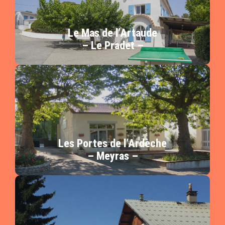
exceptionnel face à la mer.
les Îles d’Or, le Mas de l’Artaude est un site
Situé sur la Côte d’Azur, au Pradet, entre Toulon et
Le Mas de l’Artaude
– Le Pradet –
En savoir plus
Ardèche.
situé, au sud du département, au bord de la rivière
Le centre « Les portes de l’Ardèche » est idéalement
Les Portes de l’Ardèche
– Meyras –
En savoir plus
sur les Aiguilles d’Arves et le glacier de l’Étendard.