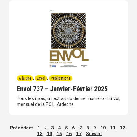
A la une
,
Envol
,
Publications
Envol 737 – Janvier-Février 2025
Tous les mois, un extrait du dernier numéro d’Envol,
mensuel de la F.O.L. Ardèche.
Précédent
1
2
3
4
5
6
7
8
9
10
11
12
13
14
15
16
17
Suivant