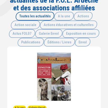
actualités de la F.O.L. Ardèche
et des associations affiliées
Toutes les actualités
A la une
Actions
Action sociale
Actions éducatives et culturelles
Actus FOL07
Galerie Envol
Exposition en cours
Publications
Éditions / Livres
Envol
A la une
,
Galerie Envol