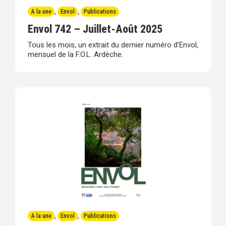
A la une
,
Envol
,
Publications
Envol 742 – Juillet-Août 2025
Tous les mois, un extrait du dernier numéro d’Envol,
mensuel de la F.O.L. Ardèche.
A la une
,
Envol
,
Publications