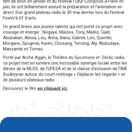
film de Bron en janvier et du festival Futur Composé à Paris en
juin, ils ont brillamment assuré la préparation et l’animation en
direct d’un grand plateau radio le 30 mai dernier lors du festival
Festiv’à St’ b’arts.
Un grand bravo aux jeunes talents qui ont porté ce projet avec
courage et énergie : Nogaye, Maïssa, Tony, Matéo, Gaël,
Abubakarr, Alesia, Lou, Anna, Iliana, Gabriel, Léo, Quentin,
Morgane, Spogmai, Karim, Chosang, Tenzing, Aly, Abdoulaye,
Manzambi et Tomas.
Porté par Arche Agglo, le Théâtre du Sycomore et Déclic radio,
ce projet met en lumière une incroyable synergie locale entre les
élèves de la MLDS, de l’UPE2A et de la classe d’inclusion de l’IME
Soubeyran autour du court-métrage « Déplacer les regards » et
de plusieurs plateaux radio.
Découvrez le film
en
cliquant
ici