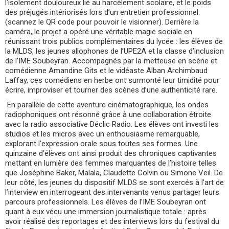
l’isolement douloureux lié au harcèlement scolaire, et le poids
des préjugés intériorisés lors d’un entretien professionnel.
(scannez le QR code pour pouvoir le visionner). Derrière la
caméra, le projet a opéré une véritable magie sociale en
réunissant trois publics complémentaires du lycée : les élèves de
la MLDS, les jeunes allophones de l’UPE2A et la classe d’inclusion
de l’IME Soubeyran. Accompagnés par la metteuse en scène et
comédienne Amandine Gits et le vidéaste Alban Archimbaud
Laffay, ces comédiens en herbe ont surmonté leur timidité pour
écrire, improviser et tourner des scènes d’une authenticité rare.
En parallèle de cette aventure cinématographique, les ondes
radiophoniques ont résonné grâce à une collaboration étroite
avec la radio associative Déclic Radio. Les élèves ont investi les
studios et les micros avec un enthousiasme remarquable,
explorant l’expression orale sous toutes ses formes. Une
quinzaine d’élèves ont ainsi produit des chroniques captivantes
mettant en lumière des femmes marquantes de l’histoire telles
que Joséphine Baker, Malala, Claudette Colvin ou Simone Veil. De
leur côté, les jeunes du dispositif MLDS se sont exercés à l’art de
l’interview en interrogeant des intervenants venus partager leurs
parcours professionnels. Les élèves de l’IME Soubeyran ont
quant à eux vécu une immersion journalistique totale : après
avoir réalisé des reportages et des interviews lors du festival du