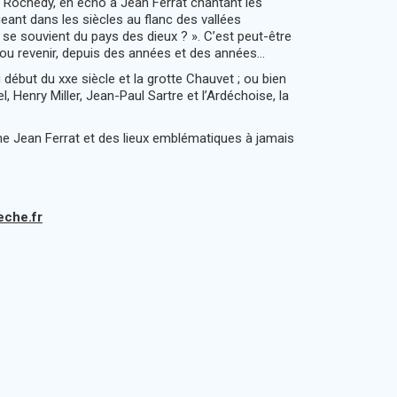
ré Rochedy, en écho à Jean Ferrat chantant les
geant dans les siècles au flanc des vallées
se souvient du pays des dieux ? ». C’est peut-être
r, ou revenir, depuis des années et des années…
début du xxe siècle et la grotte Chauvet ; ou bien
Henry Miller, Jean-Paul Sartre et l’Ardéchoise, la
 Jean Ferrat et des lieux emblématiques à jamais
eche.fr