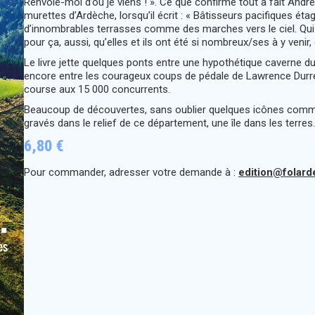
Renvoie-moi d’où je viens ! ». Ce que confirme tout à fait And
murettes d’Ardèche, lorsqu’il écrit : « Bâtisseurs pacifiques éta
d’innombrables terrasses comme des marches vers le ciel. Qui 
pour ça, aussi, qu’elles et ils ont été si nombreux/ses à y veni
Le livre jette quelques ponts entre une hypothétique caverne du 
encore entre les courageux coups de pédale de Lawrence Durrel, 
course aux 15 000 concurrents.
Beaucoup de découvertes, sans oublier quelques icônes comme
gravés dans le relief de ce département, une île dans les terres.
6,80 €
Pour commander, adresser votre demande à :
edition@folard