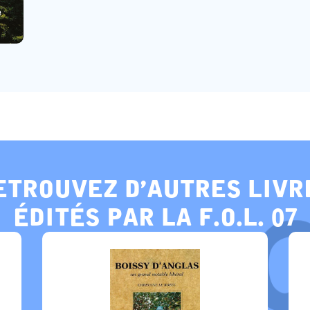
etrouvez d’autres livr
édités par la f.o.l. 07